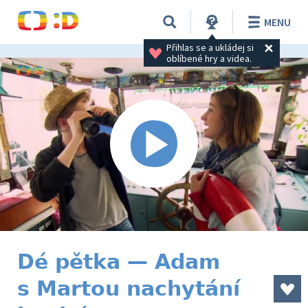
MENU
Přihlas se a ukládej si 
oblíbené hry a videa.
Dé pětka — Adam
s Martou nachytání