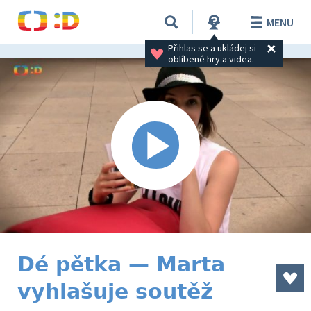
MENU
Přihlas se a ukládej si 
oblíbené hry a videa.
Dé pětka — Marta
vyhlašuje soutěž