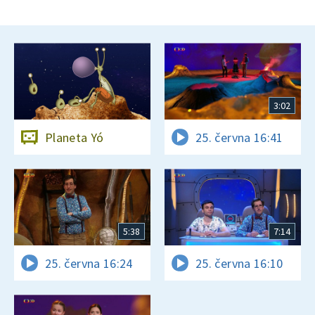
3:02
Planeta Yó
25. června 16:41
5:38
7:14
25. června 16:24
25. června 16:10