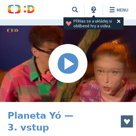
MENU
Přihlas se a ukládej si 
oblíbené hry a videa.
Planeta Yó —
3. vstup