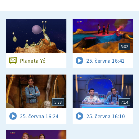
3:02
Planeta Yó
25. června 16:41
5:38
7:14
25. června 16:24
25. června 16:10