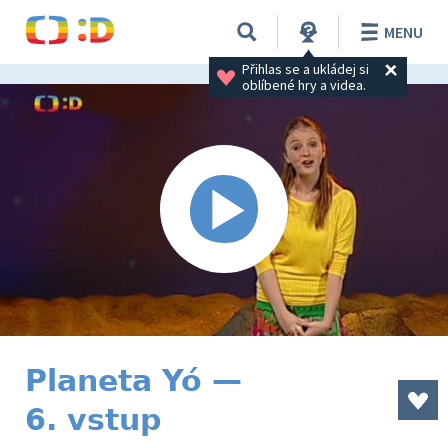
MENU
Přihlas se a ukládej si 
oblíbené hry a videa.
Planeta Yó —
6. vstup