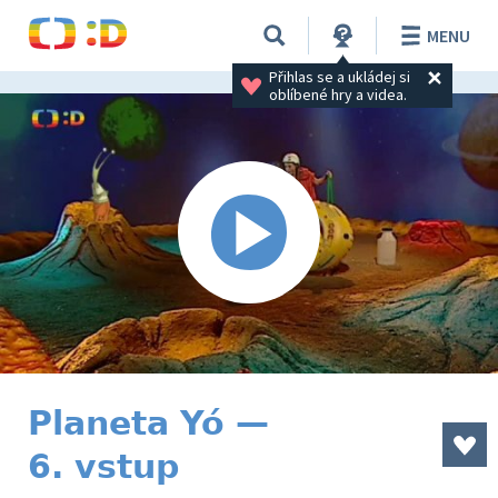
MENU
Přihlas se a ukládej si 
oblíbené hry a videa.
Planeta Yó —
6. vstup