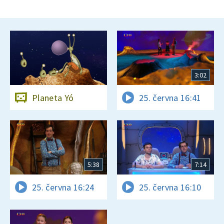
3:02
Planeta Yó
25. června 16:41
5:38
7:14
25. června 16:24
25. června 16:10