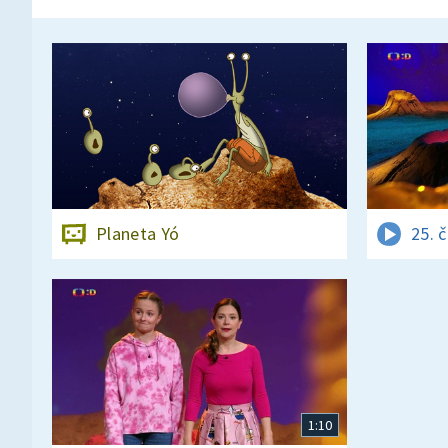
Planeta Yó
25. 
1:10