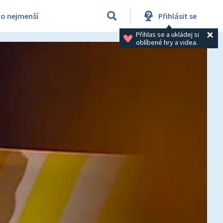
ro nejmenší
Přihlásit se
Přihlas se a ukládej si 
oblíbené hry a videa.