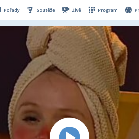
Pořady
Soutěže
Živě
Program
P