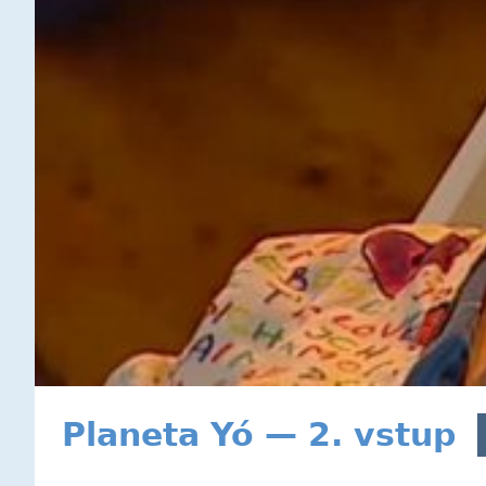
Planeta Yó — 2. vstup