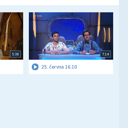
5:38
7:14
25. června 16:10