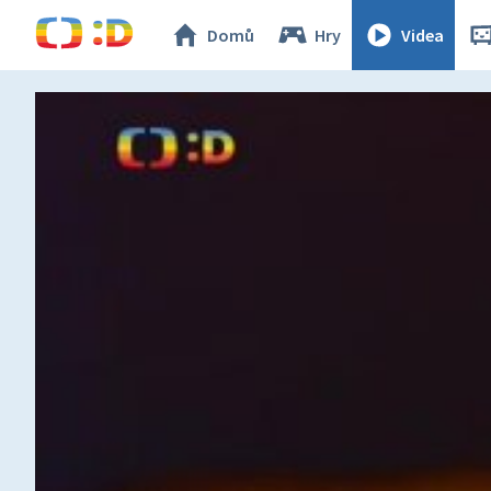
Domů
Hry
Videa