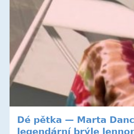
Dé pětka — Marta Danc
legendární brýle lenno