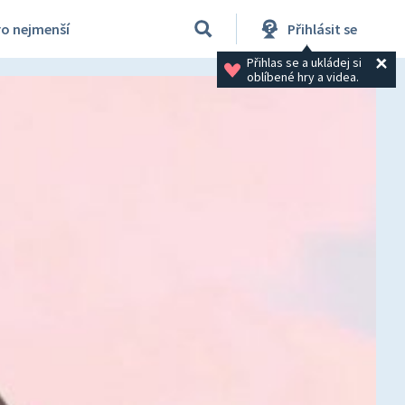
ro nejmenší
Přihlásit se
Přihlas se a ukládej si 
oblíbené hry a videa.