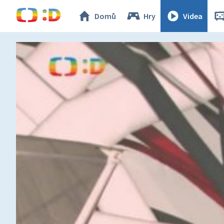
Domů
Hry
Videa