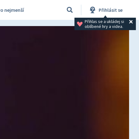
ro nejmenší
Přihlásit se
Přihlas se a ukládej si 
oblíbené hry a videa.