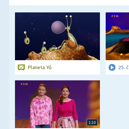
Planeta Yó
25. 
1:10