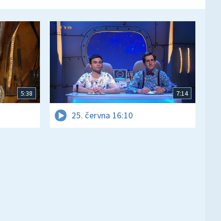
5:38
7:14
25. června 16:10