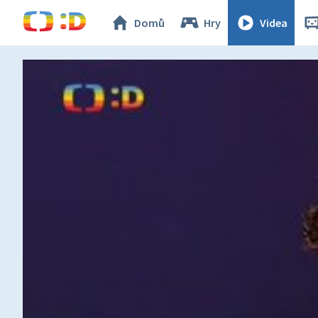
Domů
Hry
Videa