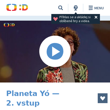
MENU
Přihlas se a ukládej si 
oblíbené hry a videa.
Planeta Yó —
2. vstup