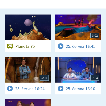
3:02
Planeta Yó
25. června 16:41
5:38
7:14
25. června 16:24
25. června 16:10