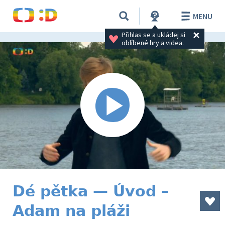
MENU
Přihlas se a ukládej si 
oblíbené hry a videa.
Dé pětka — Úvod –
Adam na pláži