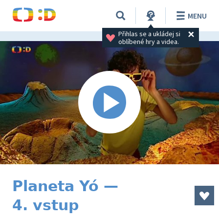
MENU
Přihlas se a ukládej si 
oblíbené hry a videa.
Planeta Yó —
4. vstup