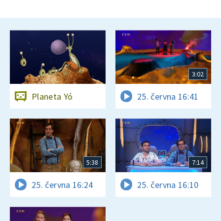
3:02
Planeta Yó
25. června 16:41
5:38
7:14
25. června 16:24
25. června 16:10