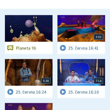
3:02
Planeta Yó
25. června 16:41
5:38
7:14
25. června 16:24
25. června 16:10