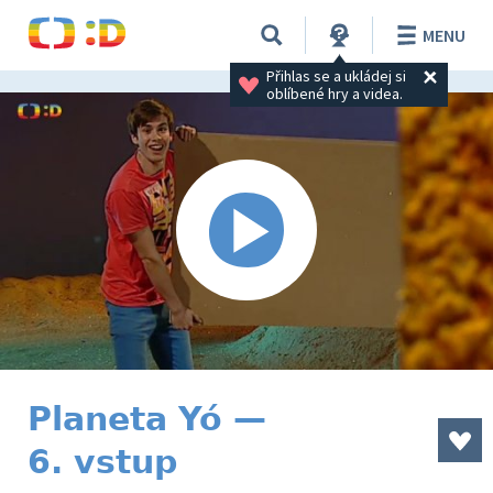
MENU
Přihlas se a ukládej si 
oblíbené hry a videa.
Planeta Yó —
6. vstup