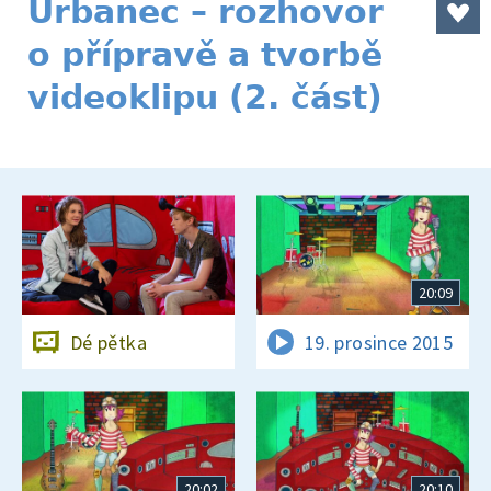
Urbanec – rozhovor
o přípravě a tvorbě
videoklipu (2. část)
20:09
Dé pětka
19. prosince 2015
20:02
20:10