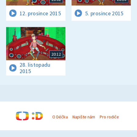
12. prosince 2015
5. prosince 2015
20:12
28. listopadu
2015
O Déčku
Napište nám
Pro rodiče
© Česká televize 1996–2026
O cookies na Déčku