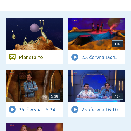
3:02
Planeta Yó
25. června 16:41
5:38
7:14
25. června 16:24
25. června 16:10