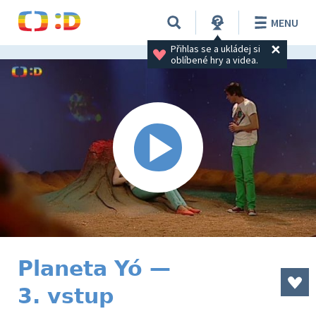
MENU
Přihlas se a ukládej si 
oblíbené hry a videa.
Planeta Yó —
3. vstup