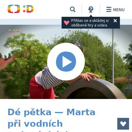
MENU
Přihlas se a ukládej si 
oblíbené hry a videa.
Dé pětka — Marta
při vodních