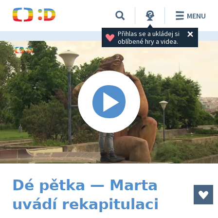
MENU
Přihlas se a ukládej si 
oblíbené hry a videa.
Dé pětka — Marta
uvádí rekapitulaci