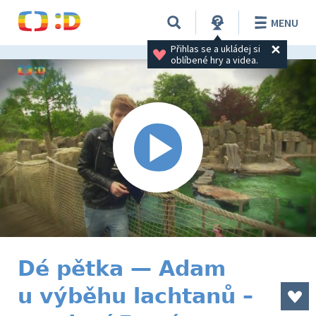
MENU
Přihlas se a ukládej si 
oblíbené hry a videa.
Dé pětka — Adam
u výběhu lachtanů –