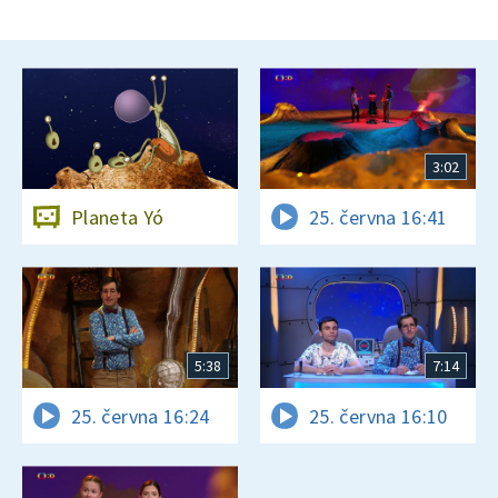
3:02
Planeta Yó
25. června 16:41
5:38
7:14
25. června 16:24
25. června 16:10