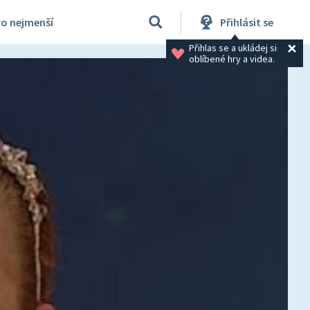
ro nejmenší
Přihlásit se
Přihlas se a ukládej si 
oblíbené hry a videa.