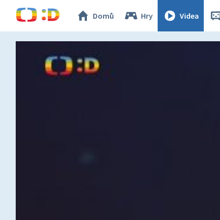
Domů
Hry
Videa