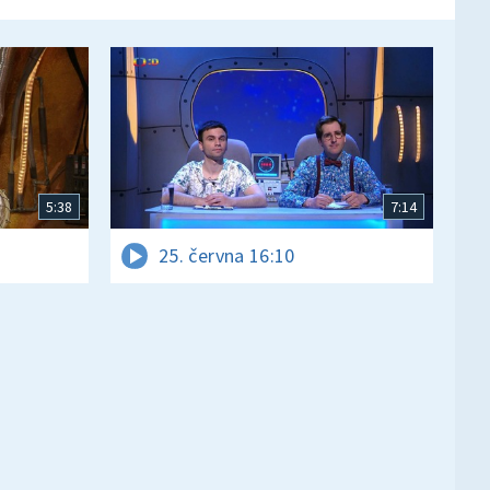
5:38
7:14
25. června 16:10