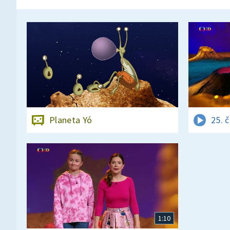
Planeta Yó
25. 
1:10