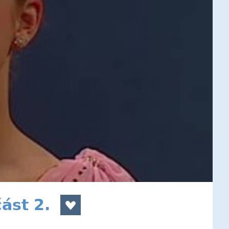
ást 2.