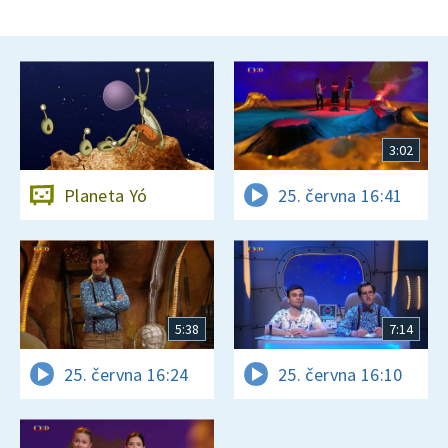
3:02
Planeta Yó
25. června 16:41
5:38
7:14
25. června 16:24
25. června 16:10