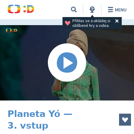
MENU
Přihlas se a ukládej si 
oblíbené hry a videa.
Planeta Yó —
3. vstup