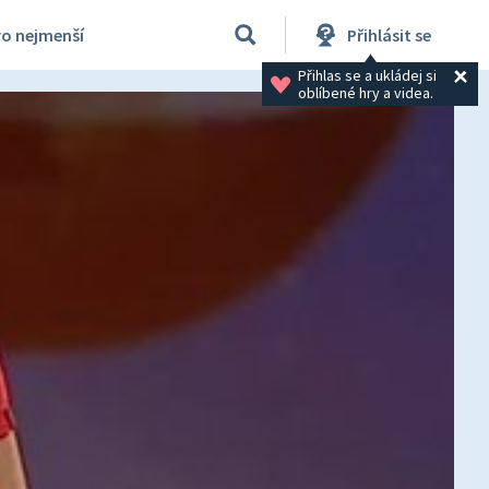
ro nejmenší
Přihlásit se
Přihlas se a ukládej si 
oblíbené hry a videa.