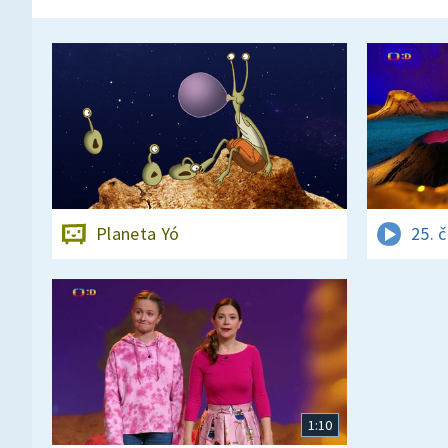
Planeta Yó
25. 
1:10