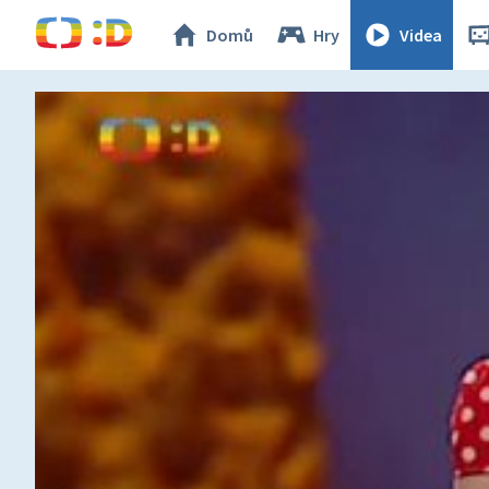
Domů
Hry
Videa