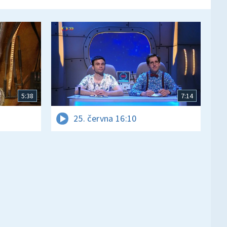
5:38
7:14
25. června 16:10