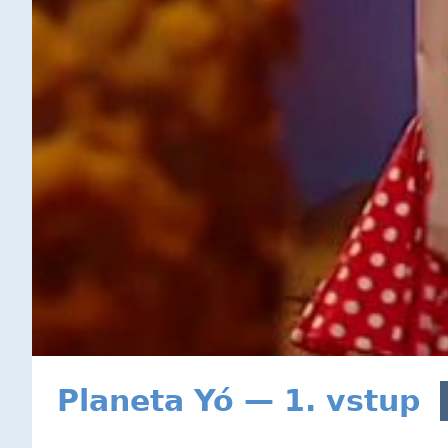
Planeta Yó — 1. vstup