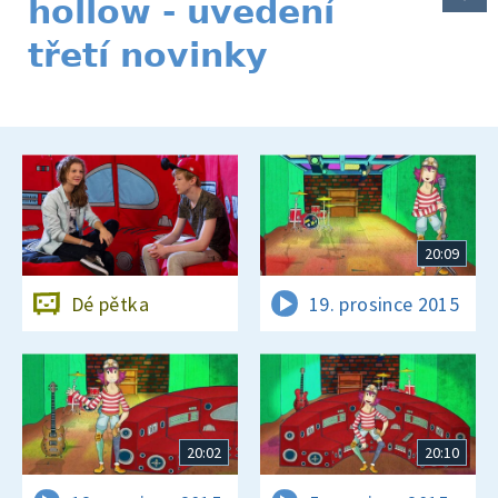
hollow - uvedení
třetí novinky
20:09
Dé pětka
19. prosince 2015
20:02
20:10