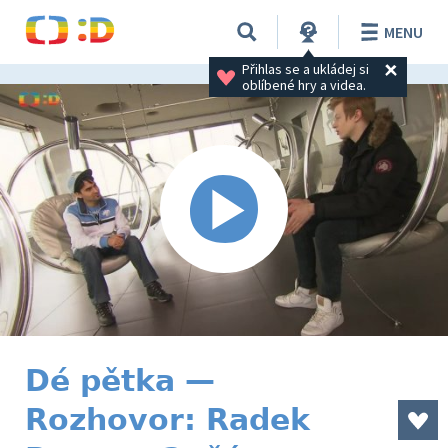
MENU
Přihlas se a ukládej si 
oblíbené hry a videa.
Dé pětka —
Rozhovor: Radek