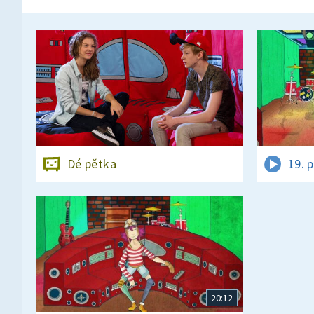
Dé pětka
19. 
20:12