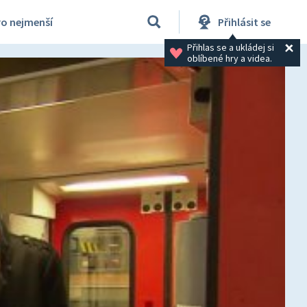
ro nejmenší
Přihlásit se
Přihlas se a ukládej si 
oblíbené hry a videa.