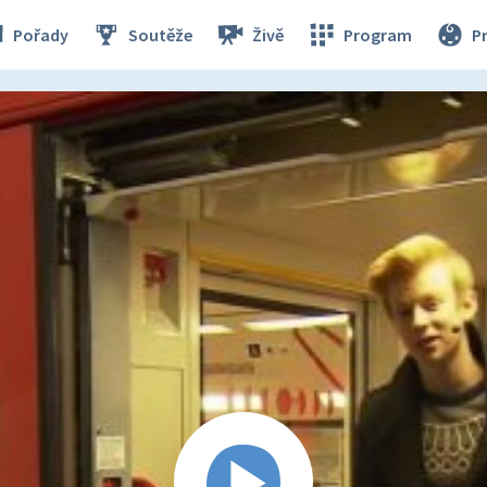
Pořady
Soutěže
Živě
Program
P