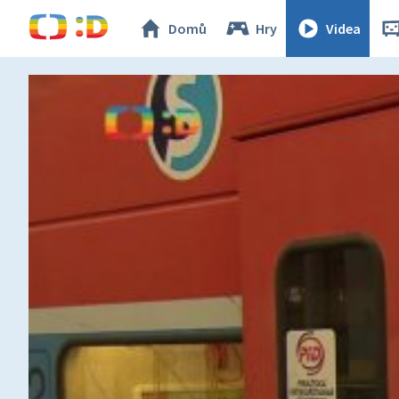
Domů
Hry
Videa