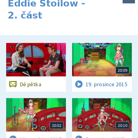
Eddie Stoilow -
2. část
20:09
Dé pětka
19. prosince 2015
20:02
20:10