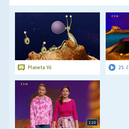
Planeta Yó
25. 
1:10