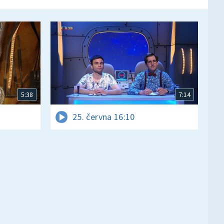
5:38
7:14
25. června 16:10