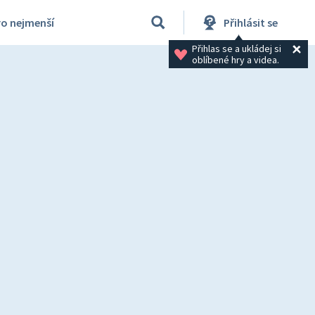
ro nejmenší
Přihlásit se
Přihlas se a ukládej si 
oblíbené hry a videa.