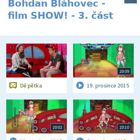
Bohdan Bláhovec -
film SHOW! - 3. část
20:09
Dé pětka
19. prosince 2015
20:02
20:10