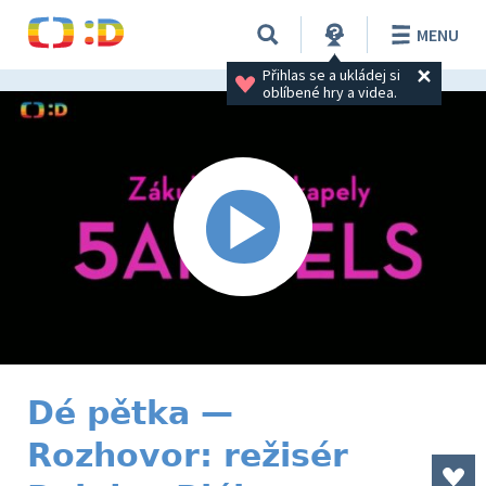
MENU
Přihlas se a ukládej si 
oblíbené hry a videa.
Dé pětka —
Rozhovor: režisér