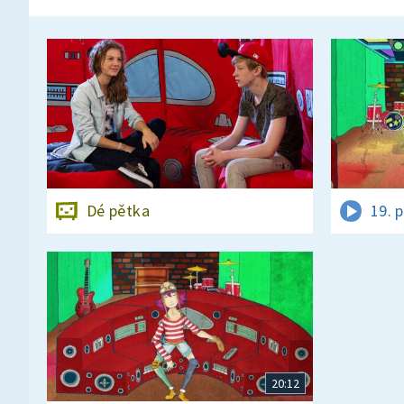
Dé pětka
19. 
20:12