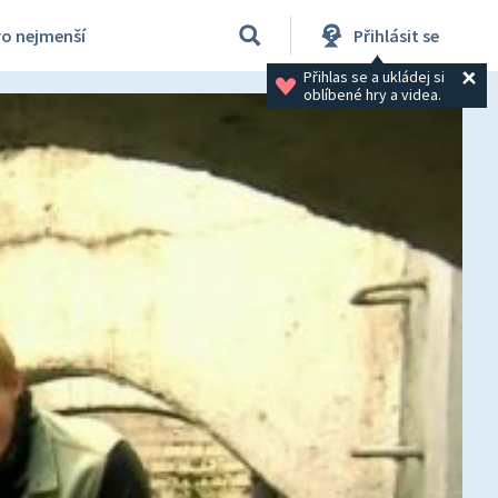
ro nejmenší
Přihlásit se
Přihlas se a ukládej si 
oblíbené hry a videa.