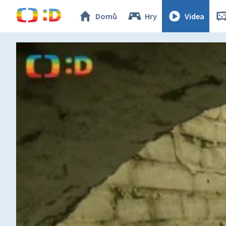
Domů
Hry
Videa