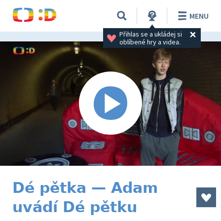
MENU
Přihlas se a ukládej si 
oblíbené hry a videa.
Dé pětka — Adam
uvádí Dé pětku