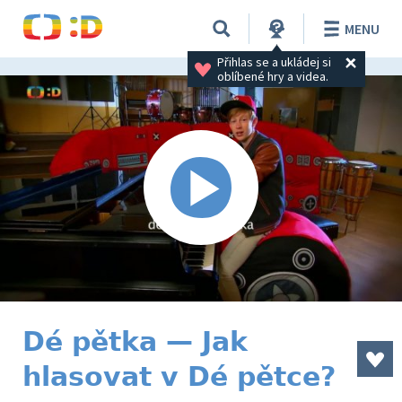
MENU
Přihlas se a ukládej si 
oblíbené hry a videa.
Dé pětka — Jak
hlasovat v Dé pětce?