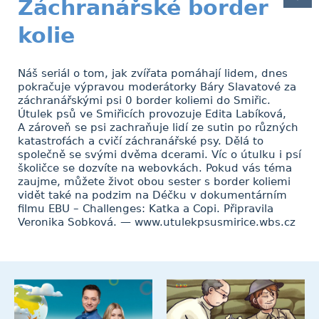
Záchranářské border
kolie
Náš seriál o tom, jak zvířata pomáhají lidem, dnes
pokračuje výpravou moderátorky Báry Slavatové za
záchranářskými psi 0 border koliemi do Smiřic.
Útulek psů ve Smiřicích provozuje Edita Labíková,
A zároveň se psi zachraňuje lidí ze sutin po různých
katastrofách a cvičí záchranářské psy. Dělá to
společně se svými dvěma dcerami. Víc o útulku i psí
školičce se dozvíte na webovkách. Pokud vás téma
zaujme, můžete život obou sester s border koliemi
vidět také na podzim na Déčku v dokumentárním
filmu EBU – Challenges: Katka a Copi. Připravila
Veronika Sobková. — www.utulekpsusmirice.wbs.cz