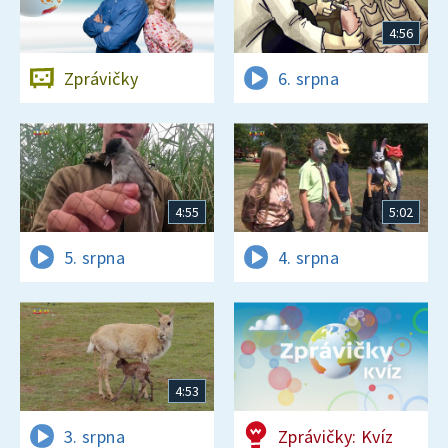
4:56
Zprávičky
6. srpna
4:55
5:02
5. srpna
4. srpna
4:53
3. srpna
Zprávičky: Kvíz