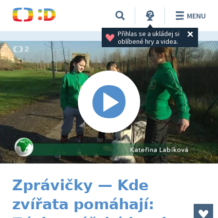
MENU
Přihlas se a ukládej si 
oblíbené hry a videa.
Zprávičky — Kde
zvířata pomáhají: