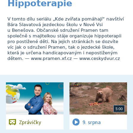
Hippoterapie
V tomto dílu seriálu „Kde zvířata pomáhají“ navštíví
Bára Slavatová jezdeckou školu v Nové Vsi
u Benešova. Občanské sdružení Pramen tam
společně s majitelkou stáje organizuje hippoterapii
pro postižené děti. Na jejich stránkách se dozvíte
víc jak o sdružení Pramen, tak o jezdecké škole,
která je určena handicapovaným i nepostiženým
dětem. — www.pramen.xf.cz — www.ceskydvur.cz
5:00
Zprávičky
9. srpna