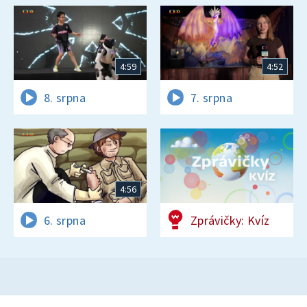
4:59
4:52
8. srpna
7. srpna
4:56
6. srpna
Zprávičky: Kvíz