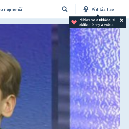
ro nejmenší
Přihlásit se
Přihlas se a ukládej si 
oblíbené hry a videa.