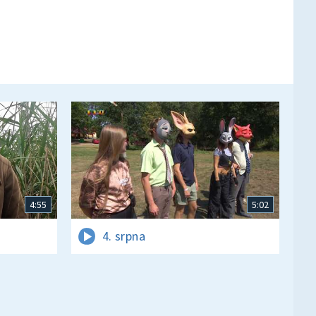
4:55
5:02
4. srpna