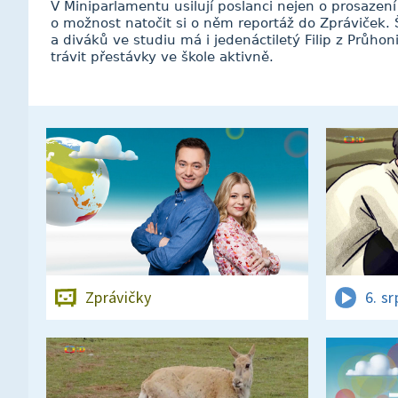
V Miniparlamentu usilují poslanci nejen o prosazení
o možnost natočit si o něm reportáž do Zpráviček. 
a diváků ve studiu má i jedenáctiletý Filip z Průhon
trávit přestávky ve škole aktivně.
Zprávičky
6. s