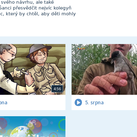
 svého návrhu, ale také
Šanci přesvědčit nejvíc kolegyň
ic, který by chtěl, aby děti mohly
4:56
rpna
5. srpna