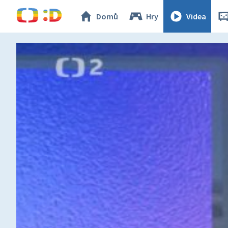
Domů
Hry
Videa