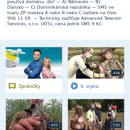
používá doménu .de? — A) Německo — B)
Dánsko — C) Dominikánská republika — SMS ve
tvaru ZP mezera A nebo B nebo C zašlete na číslo
906 11 09. — Technicky zajišťuje Advanced Telecom
Services, s.r.o. (ATS), cena jedné SMS 9 Kč.
4:56
Zprávičky
6. srpna
4:55
5:02