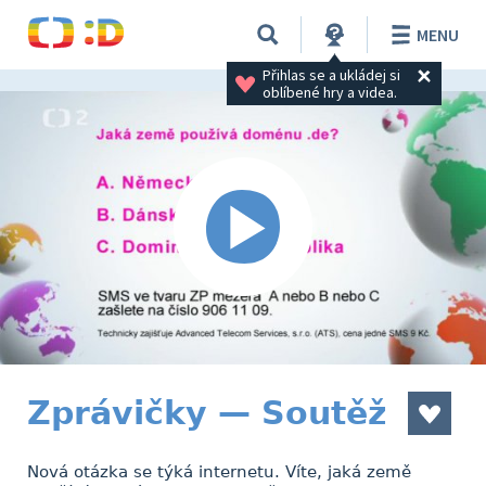
MENU
Přihlas se a ukládej si 
oblíbené hry a videa.
Zprávičky — Soutěž
Nová otázka se týká internetu. Víte, jaká země