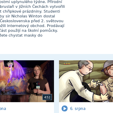
stmi uplynulého týdne. Přírodní
bruslaři v jižních Čechách vytvořili
t chřipkové prázdniny. Studenti
by sir Nicholas Winton dostal
 Československa před 2. světovou
žili internetový obchod. Prodávají
ást použijí na školní pomůcky.
ůžete chystat masky do
.
4:52
rpna
6. srpna