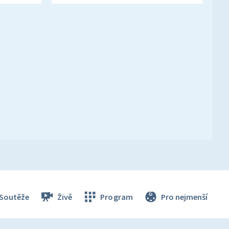
Soutěže
Živě
Program
Pro nejmenší