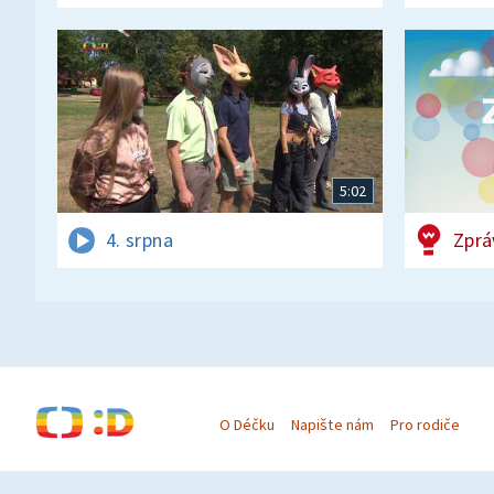
5:02
4. srpna
Zprá
O Déčku
Napište nám
Pro rodiče