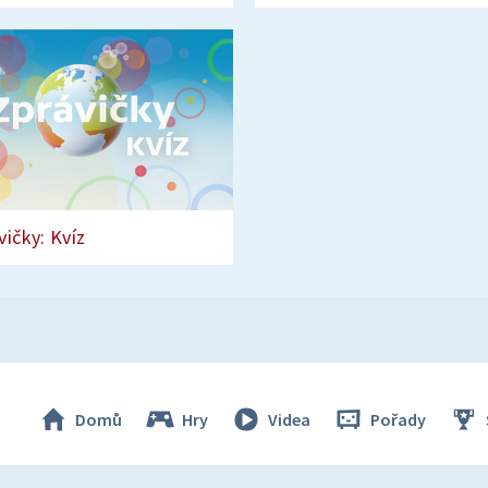
vičky: Kvíz
Domů
Hry
Videa
Pořady
© Česká televize 1996–2026
O cookies na Déčku