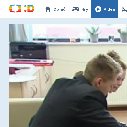
Domů
Hry
Videa