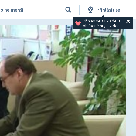
ro nejmenší
Přihlásit se
Přihlas se a ukládej si 
oblíbené hry a videa.