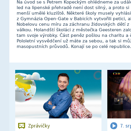
Na úvod se s Petrem Kopeckým ohlédneme za událo
led na lipenské přehradě není dost silný, a proto si 
menší umělé kluziště. Některé školy musely vyhlási
z Gymnázia Open-Gate v Babicích vytvořili petici, a
Nobelovu cenu míru za záchranu židovských dětí z
válkou. Holandští školáci z městečka Geesteren zalo
tam svoje výrobky. Část peněz pošlou na charitu a č
Pololetní vysvědčení už máte za sebou, a tak si m
masopustních průvodů. Konají se po celé republice
Zprávičky
7. s