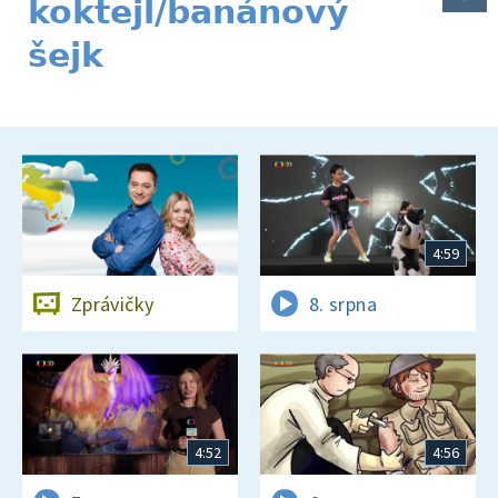
koktejl/banánový
šejk
4:59
Zprávičky
8. srpna
4:52
4:56