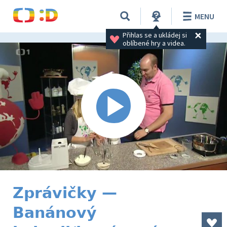
MENU
Přihlas se a ukládej si 
oblíbené hry a videa.
Zprávičky —
Banánový