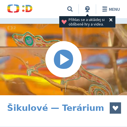
MENU
Přihlas se a ukládej si 
oblíbené hry a videa.
Šikulové — Terárium