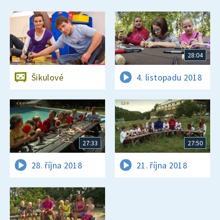
28:04
Šikulové
4. listopadu 2018
27:33
27:50
28. října 2018
21. října 2018