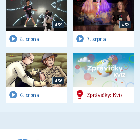
4:59
4:52
8. srpna
7. srpna
4:56
6. srpna
Zprávičky: Kvíz