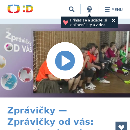
MENU
Přihlas se a ukládej si 
oblíbené hry a videa.
Zprávičky —
Zprávičky od vás: