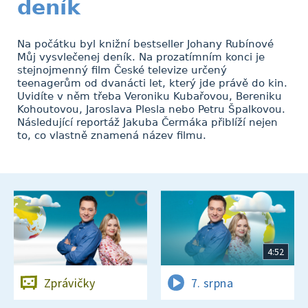
deník
Na počátku byl knižní bestseller Johany Rubínové
Můj vysvlečenej deník. Na prozatímním konci je
stejnojmenný film České televize určený
teenagerům od dvanácti let, který jde právě do kin.
Uvidíte v něm třeba Veroniku Kubařovou, Bereniku
Kohoutovou, Jaroslava Plesla nebo Petru Špalkovou.
Následující reportáž Jakuba Čermáka přiblíží nejen
to, co vlastně znamená název filmu.
4:52
Zprávičky
7. srpna