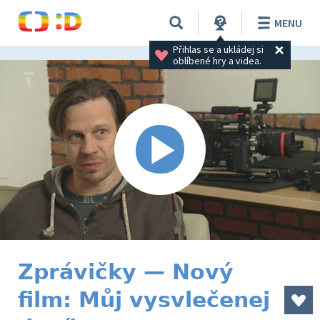
MENU
Přihlas se a ukládej si 
oblíbené hry a videa.
Zprávičky — Nový
film: Můj vysvlečenej