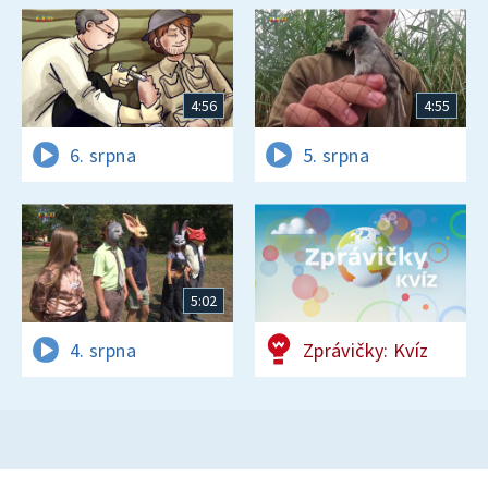
4:56
4:55
6. srpna
5. srpna
5:02
4. srpna
Zprávičky: Kvíz