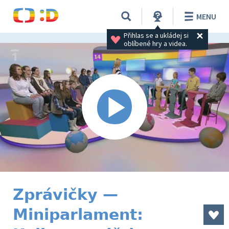
MENU
Přihlas se a ukládej si 
oblíbené hry a videa.
Zprávičky —
Miniparlament: