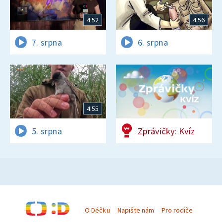
4:52
4:56
7. srpna
6. srpna
4:55
5. srpna
Zprávičky: Kvíz
O Déčku
Napište nám
Pro rodiče