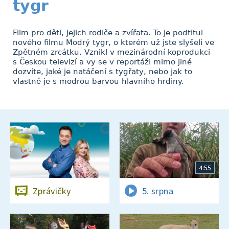
tygr
Film pro děti, jejich rodiče a zvířata. To je podtitul
nového filmu Modrý tygr, o kterém už jste slyšeli ve
Zpětném zrcátku. Vznikl v mezinárodní koprodukci
s Českou televizí a vy se v reportáži mimo jiné
dozvíte, jaké je natáčení s tygřaty, nebo jak to
vlastně je s modrou barvou hlavního hrdiny.
4:55
Zprávičky
5. srpna