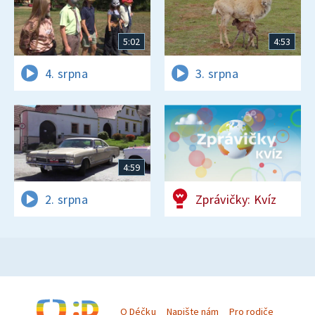
5:02
4:53
4. srpna
3. srpna
4:59
2. srpna
Zprávičky: Kvíz
O Déčku
Napište nám
Pro rodiče