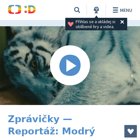
MENU
Přihlas se a ukládej si 
oblíbené hry a videa.
Zprávičky —
Reportáž: Modrý