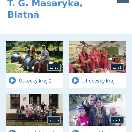
T. G. Masaryka,
Blatná
25:35
25:31
Ústecký kraj 2.
Jihočeský kraj
25:36
26:08