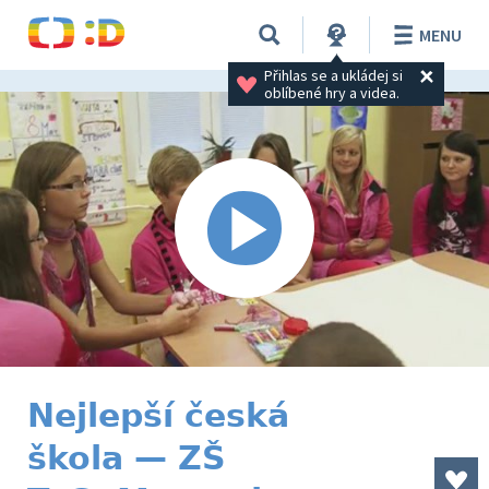
MENU
Přihlas se a ukládej si 
oblíbené hry a videa.
Nejlepší česká
škola — ZŠ