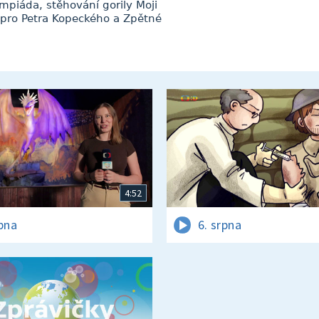
mpiáda, stěhování gorily Moji
a pro Petra Kopeckého a Zpětné
4:52
rpna
6. srpna