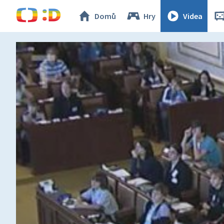
Domů
Hry
Videa