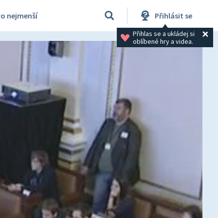
ro nejmenší
Přihlásit se
Přihlas se a ukládej si 
oblíbené hry a videa.