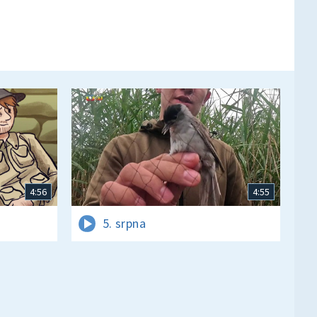
4:56
4:55
5. srpna