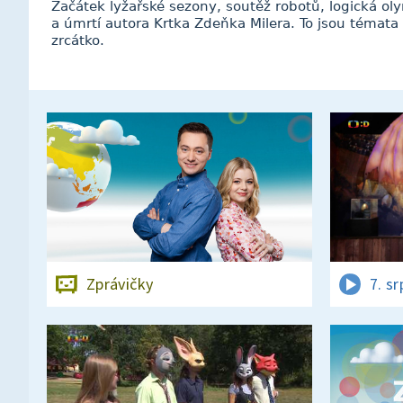
Začátek lyžařské sezony, soutěž robotů, logická oly
a úmrtí autora Krtka Zdeňka Milera. To jsou témat
zrcátko.
Zprávičky
7. s