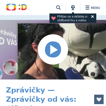
MENU
Přihlas se a ukládej si 
oblíbené hry a videa.
Zprávičky —
Zprávičky od vás: