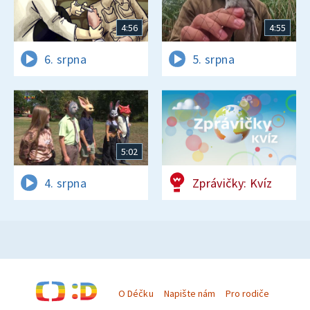
4:56
4:55
6. srpna
5. srpna
5:02
4. srpna
Zprávičky: Kvíz
O Déčku
Napište nám
Pro rodiče