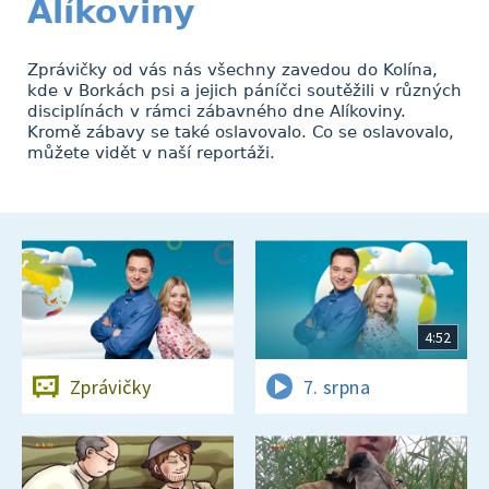
Alíkoviny
Zprávičky od vás nás všechny zavedou do Kolína,
kde v Borkách psi a jejich páníčci soutěžili v různých
disciplínách v rámci zábavného dne Alíkoviny.
Kromě zábavy se také oslavovalo. Co se oslavovalo,
můžete vidět v naší reportáži.
4:52
Zprávičky
7. srpna