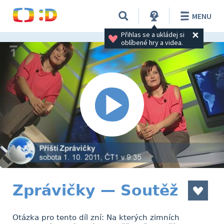
MENU
Přihlas se a ukládej si 
oblíbené hry a videa.
Zprávičky — Soutěž
Otázka pro tento díl zní: Na kterých zimních