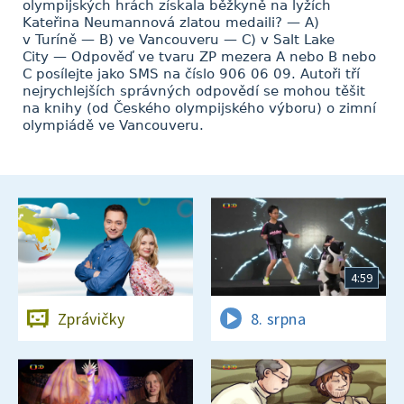
olympijských hrách získala běžkyně na lyžích
Kateřina Neumannová zlatou medaili? — A)
v Turíně — B) ve Vancouveru — C) v Salt Lake
City — Odpověď ve tvaru ZP mezera A nebo B nebo
C posílejte jako SMS na číslo 906 06 09. Autoři tří
nejrychlejších správných odpovědí se mohou těšit
na knihy (od Českého olympijského výboru) o zimní
olympiádě ve Vancouveru.
4:59
Zprávičky
8. srpna