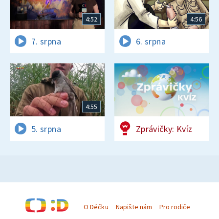
4:52
4:56
7. srpna
6. srpna
4:55
5. srpna
Zprávičky: Kvíz
O Déčku
Napište nám
Pro rodiče