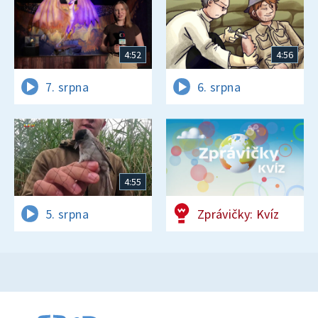
4:52
4:56
7. srpna
6. srpna
4:55
5. srpna
Zprávičky: Kvíz