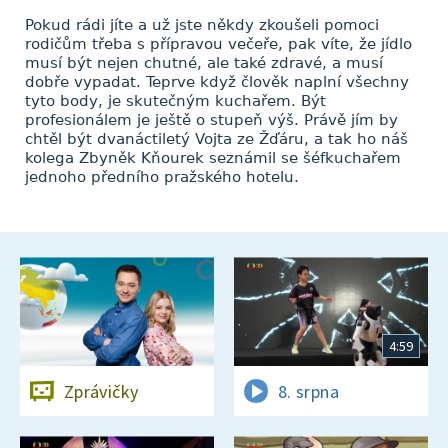
Pokud rádi jíte a už jste někdy zkoušeli pomoci
rodičům třeba s přípravou večeře, pak víte, že jídlo
musí být nejen chutné, ale také zdravé, a musí
dobře vypadat. Teprve když člověk naplní všechny
tyto body, je skutečným kuchařem. Být
profesionálem je ještě o stupeň výš. Právě jím by
chtěl být dvanáctiletý Vojta ze Žďáru, a tak ho náš
kolega Zbyněk Kňourek seznámil se šéfkuchařem
jednoho předního pražského hotelu.
4:59
Zprávičky
8. srpna