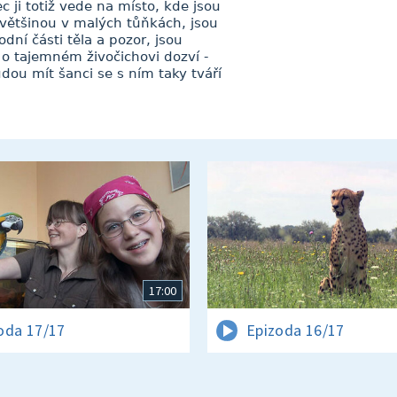
 ji totiž vede na místo, kde jsou
í většinou v malých tůňkách, jsou
dní části těla a pozor, jsou
 o tajemném živočichovi dozví -
dou mít šanci se s ním taky tváří
17:00
oda 17/17
Epizoda 16/17