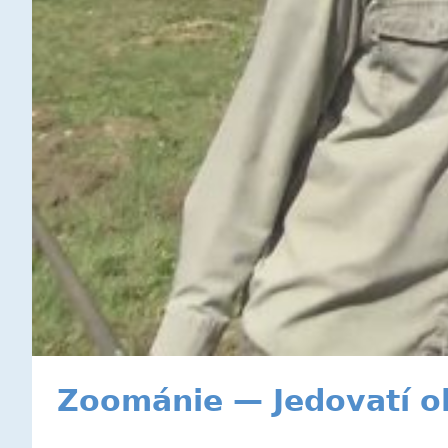
Zoománie — Jedovatí ob