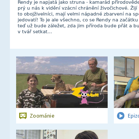
Rendy je napjatá jako struna - kamarád přírodovědec
prý u nás k vidění vzácní chránění živočichové. Žij
to obojživelníci, mají velmi nápadné zbarvení na spo
jedovatí! To je ale všechno, co se Rendy na začátku
teď už bude záležet, zda jim příroda bude přát a bu
v tvář setkat...
Zoománie
Epiz