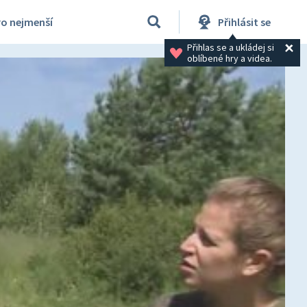
ro nejmenší
Přihlásit se
Přihlas se a ukládej si 
oblíbené hry a videa.