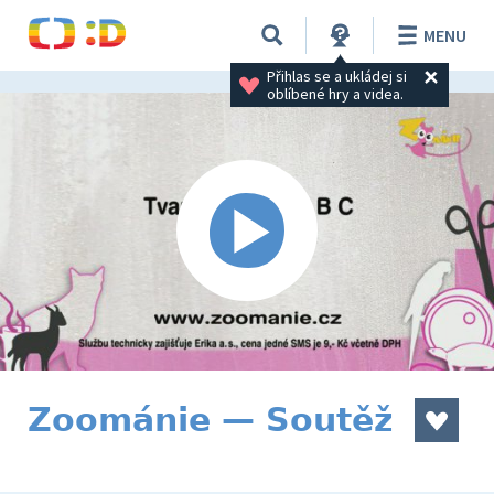
MENU
Přihlas se a ukládej si 
oblíbené hry a videa.
Zoománie — Soutěž