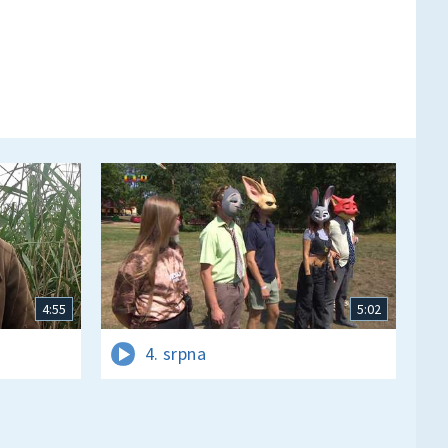
4:55
5:02
4. srpna