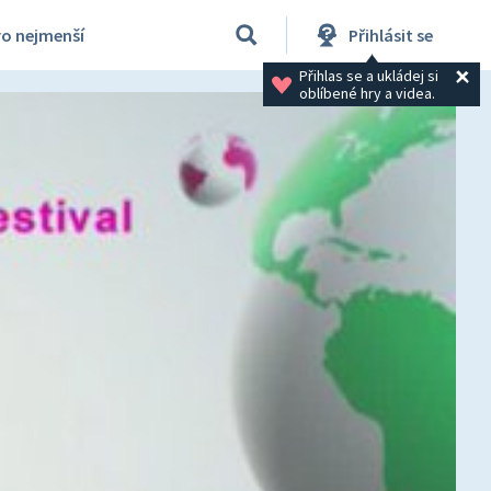
ro nejmenší
Přihlásit se
Přihlas se a ukládej si 
oblíbené hry a videa.