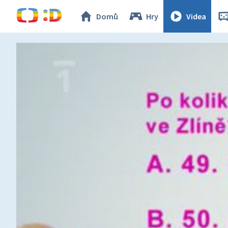
Domů
Hry
Videa