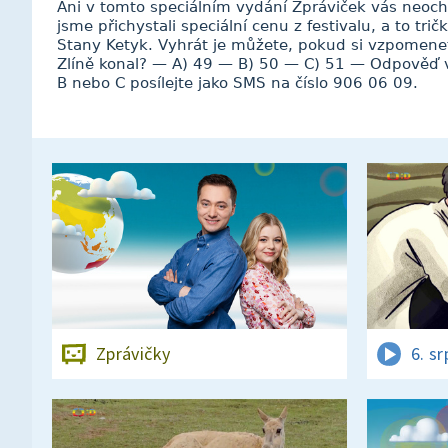
Ani v tomto speciálním vydání Zpráviček vás neoc
jsme přichystali speciální cenu z festivalu, a to tr
Stany Ketyk. Vyhrát je můžete, pokud si vzpomenete,
Zlíně konal? — A) 49 — B) 50 — C) 51 — Odpověď 
B nebo C posílejte jako SMS na číslo 906 06 09.
Zprávičky
6. s