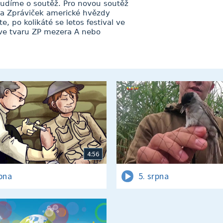
hudíme o soutěž. Pro novou soutěž
ička Zpráviček americké hvězdy
 po kolikáté se letos festival ve
ve tvaru ZP mezera A nebo
4:56
rpna
5. srpna