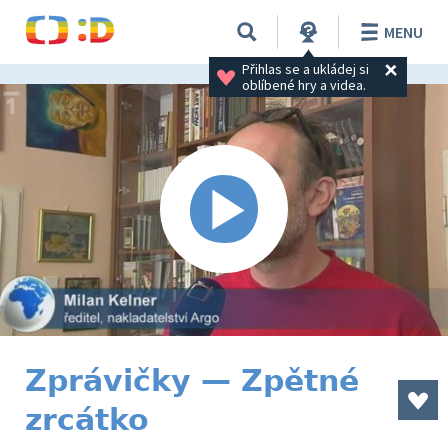
MENU
Přihlas se a ukládej si 
oblíbené hry a videa.
Zprávičky — Zpětné
zrcátko