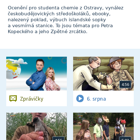
Ocenění pro studenta chemie z Ostravy, vynález
českobudějovických středoškoláků, ebooky,
nalezený poklad, výbuch islandské sopky
a vesmírná stanice. To jsou témata pro Petra
Kopeckého a jeho Zpětné zrcátko.
4:56
Zprávičky
6. srpna