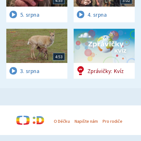
4:55
5:02
5. srpna
4. srpna
4:53
3. srpna
Zprávičky: Kvíz
O Déčku
Napište nám
Pro rodiče
© Česká televize 1996–2026
O cookies na Déčku